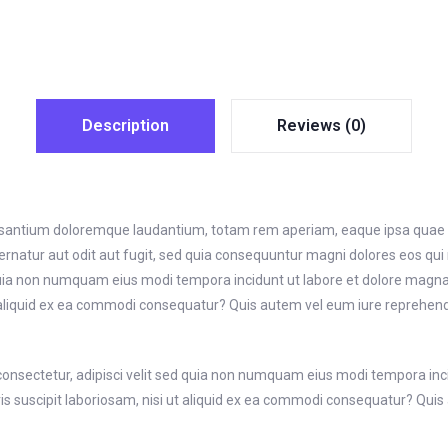
Description
Reviews (0)
usantium doloremque laudantium, totam rem aperiam, eaque ipsa quae ab i
rnatur aut odit aut fugit, sed quia consequuntur magni dolores eos qui
ed quia non numquam eius modi tempora incidunt ut labore et dolore ma
 aliquid ex ea commodi consequatur? Quis autem vel eum iure reprehender
consectetur, adipisci velit sed quia non numquam eius modi tempora in
suscipit laboriosam, nisi ut aliquid ex ea commodi consequatur? Quis a