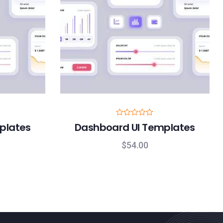
R
plates
Dashboard UI Templates
a
t
e
$
54.00
d
0
o
u
t
o
f
5