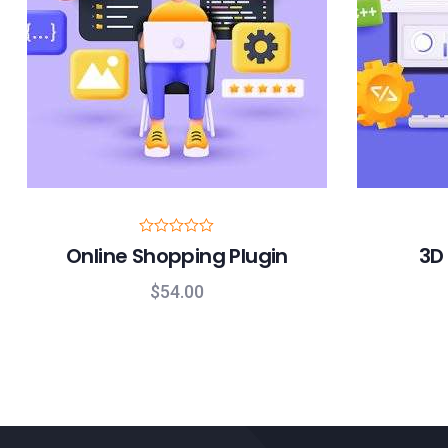
R
Online Shopping Plugin
3D 
a
t
e
$
54.00
d
0
o
u
t
o
f
5