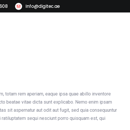
2608
Info@digitec.ae
ogistics
Locations
Contact Us
, totam rem aperiam, eaque ipsa quae abillo inventore
tecto beatae vitae dicta sunt explicabo. Nemo enim ipsam
as sit aspernatur aut odit aut fugit, sed quia consequuntur
 ratiluptatem sequi nesciunt porro quisquam est, qui