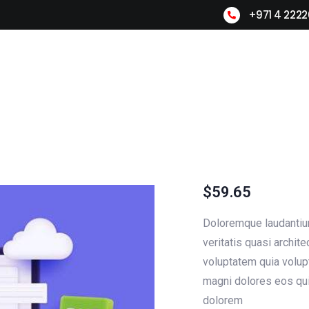
+971 4 222
Home
About Us
Products
L
$
59.65
Doloremque laudantium
veritatis quasi archi
voluptatem quia volupt
magni dolores eos qui
dolorem